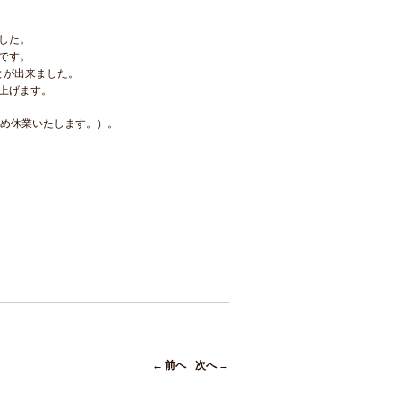
した。
です。
とが出来ました。
上げます。
ため休業いたします。）。
← 前へ
次へ →