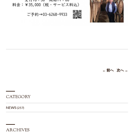
← 前へ
次へ →
CATEGORY
NEWS
(257)
ARCHIVES